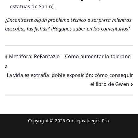
estatuas de Sahin).
¿Encontraste algún problema técnico o sorpresa mientras
buscabas las fichas? ¡Háganos saber en los comentarios!
Navegación
Metáfora: ReFantazio – Cómo aumentar la toleranci
a
de
La vida es extraña: doble exposición: cómo conseguir
entradas
el libro de Gwen
Copyright © 2026
Consejos Juegos Pro
.