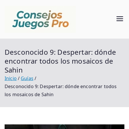
Saltar
al
contenido
Consejo
Alma De Mundo Del
Juego
s Juegos
Desconocido 9: Despertar: dónde
Pro
encontrar todos los mosaicos de
Sahin
Inicio
Guías
Desconocido 9: Despertar: dónde encontrar todos
los mosaicos de Sahin