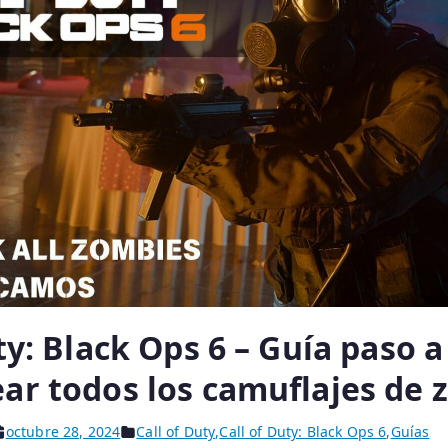
ty: Black Ops 6 – Guía paso 
ar todos los camuflajes de 
octubre 28, 2024
Call of Duty
,
Call of Duty: Black Ops 6
,
Guías