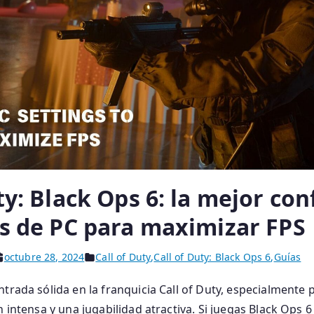
ty: Black Ops 6: la mejor co
os de PC para maximizar FPS
octubre 28, 2024
Call of Duty
,
Call of Duty: Black Ops 6
,
Guías
ntrada sólida en la franquicia Call of Duty, especialmente 
n intensa y una jugabilidad atractiva. Si juegas Black Ops 6