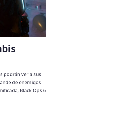
mbis
es podrán ver a sus
rande de enemigos
ificada, Black Ops 6