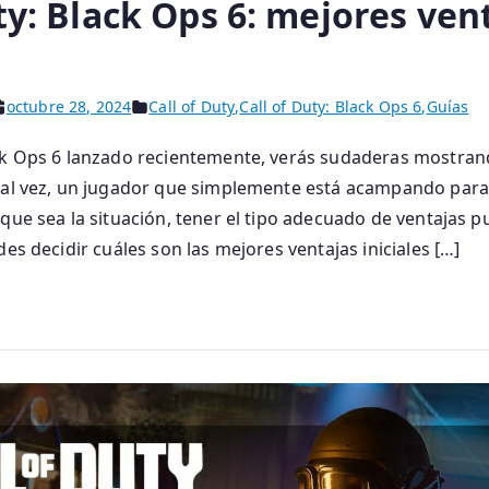
ty: Black Ops 6: mejores ven
octubre 28, 2024
Call of Duty
,
Call of Duty: Black Ops 6
,
Guías
ack Ops 6 lanzado recientemente, verás sudaderas mostran
 tal vez, un jugador que simplemente está acampando par
 que sea la situación, tener el tipo adecuado de ventajas 
des decidir cuáles son las mejores ventajas iniciales […]