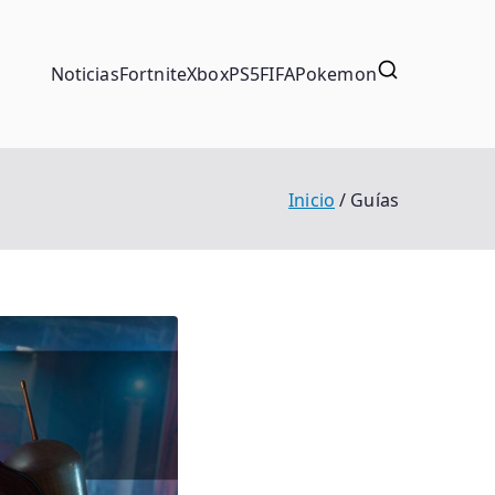
Noticias
Fortnite
Xbox
PS5
FIFA
Pokemon
Inicio
Guías