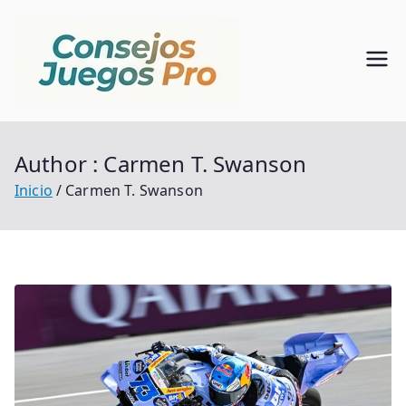
Saltar
al
contenido
Consejo
Alma De Mundo Del
Juego
s Juegos
Author :
Carmen T. Swanson
Pro
Inicio
Carmen T. Swanson