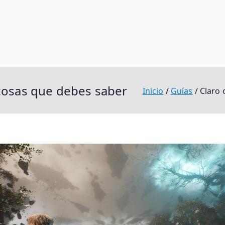
jos Juegos Pro
 Del Juego
 cosas que debes saber
Inicio
Guías
Claro 