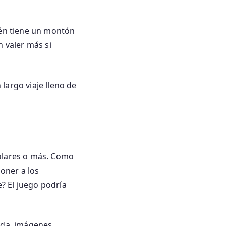
ién tiene un montón
n valer más si
largo viaje lleno de
dólares o más. Como
oner a los
? El juego podría
gada, imágenes