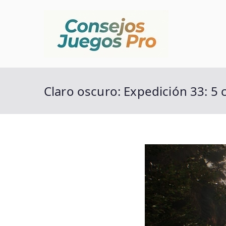
Saltar
al
contenido
Conse
Alma De Mundo
Claro oscuro: Expedición 33: 5