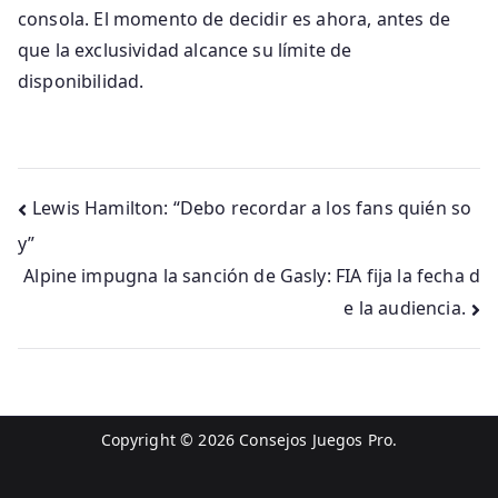
consola. El momento de decidir es ahora, antes de
que la exclusividad alcance su límite de
disponibilidad.
Navegación
Lewis Hamilton: “Debo recordar a los fans quién so
y”
de
Alpine impugna la sanción de Gasly: FIA fija la fecha d
entradas
e la audiencia.
Copyright © 2026
Consejos Juegos Pro
.