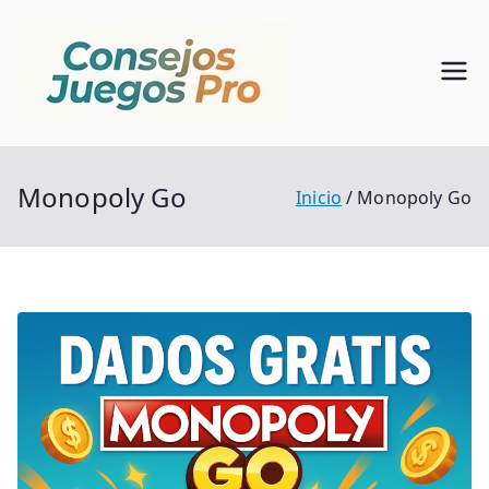
Saltar
al
contenido
Consejo
Alma De Mundo Del
Juego
s Juegos
Monopoly Go
Pro
Inicio
Monopoly Go