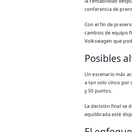
la rentabilidad desp
conferencia de pren
Con el fin de preser
cambios de equipo fí
Volkswagen que podr
Posibles a
Un escenario más ace
a tan solo cinco por 
y 50 puntos.
La decisión final se
equilibrada esté disp
El enfoque