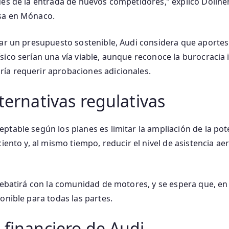
ués de la entrada de nuevos competidores,” explicó Dölln
sa en Mónaco.
var un presupuesto sostenible, Audi considera que aportes
sico serían una vía viable, aunque reconoce la burocracia
ía requerir aprobaciones adicionales.
lternativas regulativas
ptable según los planes es limitar la ampliación de la po
ciento y, al mismo tiempo, reducir el nivel de asistencia a
 debatirá con la comunidad de motores, y se espera que, en
onible para todas las partes.
 financiero de Audi