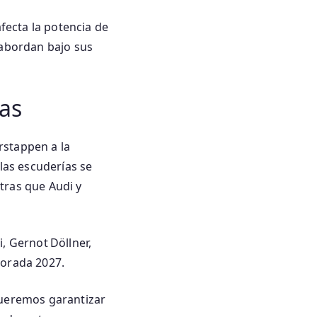
afecta la potencia de
 abordan bajo sus
ías
rstappen a la
las escuderías se
tras que Audi y
i, Gernot Döllner,
porada 2027.
Queremos garantizar