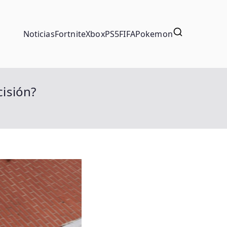
Noticias
Fortnite
Xbox
PS5
FIFA
Pokemon
cisión?