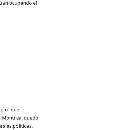
núan ocupando el
ipio” que
de Montreal quedó
sias políticas.